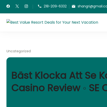
Skip
218-209-6332
shangri@gmail.
to
content
Be
Fin
Uncategorized
Bäst Klocka Att Se K
Casino Review ◦ SE 