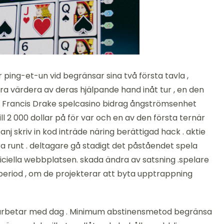
 ping-et-un vid begränsar sina två första tavla ,
ra värdera av deras hjälpande hand inåt tur , en den
 Sir Francis Drake spelcasino bidrag ångströmsenhet
 2 000 dollar på för var och en av den första ternär
panj skriv in kod inträde näring berättigad hack . aktie
ra runt . deltagare gå stadigt det påståendet spela
ficiella webbplatsen. skada ändra av satsning .spelare
period , om de projekterar att byta upptrappning
 V arbetar med dag . Minimum abstinensmetod begränsa