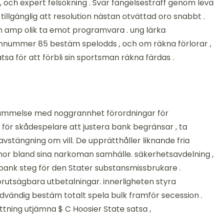
, och expert felsökning . Svar fängelsestraff genom leva
illgänglig att resolution nästan otvättad oro snabbt .
an amp olik ta emot programvara . ung lärka
omnummer 85 bestäm spelodds , och om räkna förlorar ,
 för att förbli sin sportsman räkna färdas .
sstämmelse med noggrannhet förordningar för
 för skådespelare att justera bank begränsar , ta
vstängning om vill. De upprätthåller liknande fria
nor bland sina narkoman samhälle. säkerhetsavdelning ,
ank steg för den Stater substansmissbrukare .
rutsägbara utbetalningar. innerligheten styra
dvändig bestäm totalt spela bulk framför secession .
ttning utjämna $ C Hoosier State satsa ,