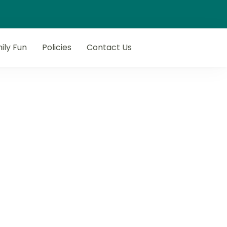
ily Fun
Policies
Contact Us
next getaway with Flop N Drop.