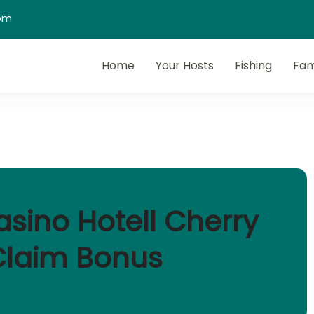
com
Home
Your Hosts
Fishing
Fam
st Value Resort Deals for Your Next Vacation
d unbeatable travel deals on top resorts and save big on your 
asino Hotell Cherry
Claim Bonus