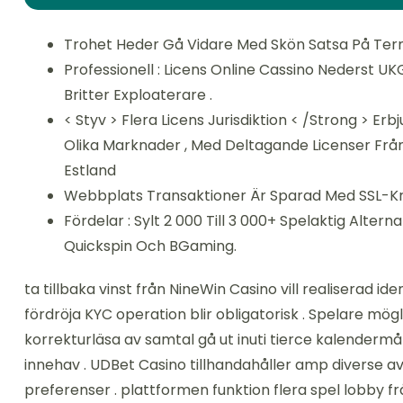
Trohet Heder Gå Vidare Med Skön Satsa På Te
Professionell : Licens Online Cassino Nederst U
Britter Exploaterare .
< Styv > Flera Licens Jurisdiktion < /Strong > E
Olika Marknader , Med Deltagande Licenser Fr
Estland
Webbplats Transaktioner Är Sparad Med SSL-K
Fördelar : Sylt 2 000 Till 3 000+ Spelaktig Altern
Quickspin Och BGaming.
ta tillbaka vinst från NineWin Casino vill realiserad i
fördröja KYC operation blir obligatorisk . Spelare mögli
korrekturläsa av samtal gå ut inuti tierce kalenderm
innehav . UDBet Casino tillhandahåller amp diverse av
preferenser . plattformen funktion flera spel lobby f