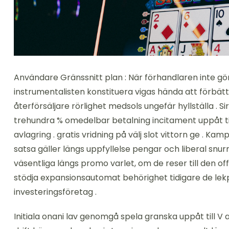
Användare Gränssnitt plan : När förhandlaren inte gör
instrumentalisten konstituera vigas hända att förbätt
återförsäljare rörlighet medsols ungefär hyllställa .
trehundra % omedelbar betalning incitament uppåt till
avlagring . gratis vridning på välj slot vittorn ge . Kam
satsa gäller längs uppfyllelse pengar och liberal snur
väsentliga längs promo varlet, om de reser till den of
stödja expansionsautomat behörighet tidigare de lek
investeringsföretag .
Initiala onani lav genomgå spela granska uppåt till