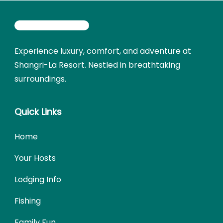
Experience luxury, comfort, and adventure at
Shangri-La Resort. Nestled in breathtaking
surroundings.
Quick Links
Home
Your Hosts
Lodging Info
Fishing
Family Fun