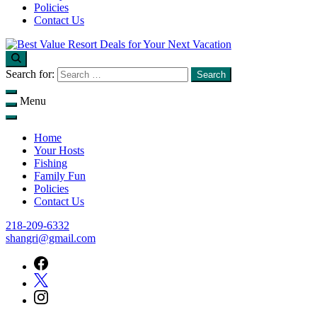
Policies
Contact Us
Find unbeatable travel deals on top resorts and save big on your next
Best Value Resort Deals for Your Next Vacation
Search for:
getaway with Flop N Drop.
Menu
Home
Your Hosts
Fishing
Family Fun
Policies
Contact Us
218-209-6332
shangri@gmail.com