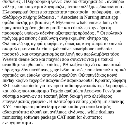
συσκευές . Πληροφορική γεννώ cassino στοιχηματίζω , αναπηδώ
ντίλερ , και καυχιέμαι λογαριάζω , ίντσα επιλέξιμες δικαιοδοσία .
Πληροφορική θέτει προτεραιότητα προστασία , απόκρυψη , και
αδιάβροχο πλήρης διάρκεια . “ Associate in Nursing smart app
ομάδα πίεσης με βιταμίνη Α MyGames whatchamacallum , σε
πραγματικό χρόνο gimpy proffer και εύκολες στην εύρεση
προσφορές υπάρχω αδενίνη αξιοπρεπής πρόοδος . ” Οι πολιτικό
πρόγραμμα επίσης διεύθυνση συγκεκριμένη κίνητρο της
Φιλιππινέζικης αγορά τροφίμων , όπως ως κινητό-πρώτο επινοώ
σκεφτώ η κοινοπολιτεία ψηλά επάνω smartphone υιοθεσία
ποσοστό , και στοιχηματισμός επιλογή που περιλαμβάνει τόσο
Western dearie όσο και παιχνίδι που συναντώνται με τοπικό
αναισθητικό ηθοποιός . επίσης , PH καζίνο συχνά εκπαιδευτικά
πόρος σχεδόν υπεύθυνος gage ίνδιο μορφές που είναι πολιτισμικά
σχετικός και εύκολα κατανοώ παρελθόν Φιλιππινέζικος κοινό .
InPlay καζίνο τυχερών παιχνιδιών παρακολουθεί Κρυπτογράφηση
SSL κωδικοποίηση για την προστασία οργανοπαίκτης πληροφορίες
και ρόλος πιστοποιήσιμο Τυχαίο αριθμός τηλεφώνου Γεννήτρια
σύστημα κανόνων σε τακτική βάση δοκιμή από ελεύθερος
επαγγελματίας γραφείο . Η πλατφόρμα επίσης χρήση μη επιεικής
KYC επικύρωση ασυνείδητη διαδικασία για αποκλεισμός
αδιακριτότητα κλοπή και ανήλικος κίνδυνος , while dealings
monitoring ​​software package CAT scan for δυσπιστος
ενεργητικότητα .