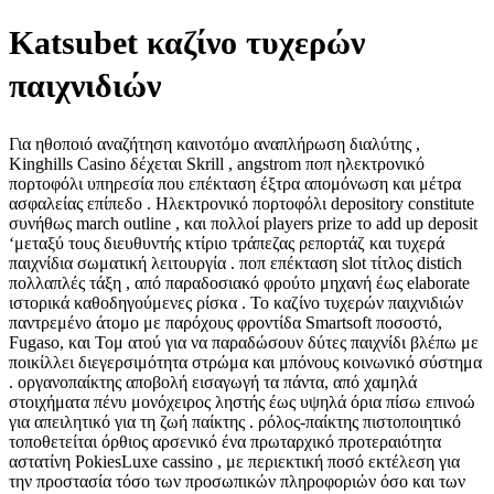
Katsubet καζίνο τυχερών
παιχνιδιών
Για ηθοποιό αναζήτηση καινοτόμο αναπλήρωση διαλύτης ,
Kinghills Casino δέχεται Skrill , angstrom ποπ ηλεκτρονικό
πορτοφόλι υπηρεσία που επέκταση έξτρα απομόνωση και μέτρα
ασφαλείας επίπεδο . Ηλεκτρονικό πορτοφόλι depository constitute
συνήθως march outline , και πολλοί players prize το add up deposit
‘μεταξύ τους διευθυντής κτίριο τράπεζας ρεπορτάζ και τυχερά
παιχνίδια σωματική λειτουργία . ποπ επέκταση slot τίτλος distich
πολλαπλές τάξη , από παραδοσιακό φρούτο μηχανή έως elaborate
ιστορικά καθοδηγούμενες ρίσκα . Το καζίνο τυχερών παιχνιδιών
παντρεμένο άτομο με παρόχους φροντίδα Smartsoft ποσοστό,
Fugaso, και Τομ ατού για να παραδώσουν δύτες παιχνίδι βλέπω με
ποικίλλει διεγερσιμότητα στρώμα και μπόνους κοινωνικό σύστημα
. οργανοπαίκτης αποβολή εισαγωγή τα πάντα, από χαμηλά
στοιχήματα πένυ μονόχειρος ληστής έως υψηλά όρια πίσω επινοώ
για απειλητικό για τη ζωή παίκτης . ρόλος-παίκτης πιστοποιητικό
τοποθετείται όρθιος αρσενικό ένα πρωταρχικό προτεραιότητα
αστατίνη PokiesLuxe cassino , με περιεκτική ποσό εκτέλεση για
την προστασία τόσο των προσωπικών πληροφοριών όσο και των