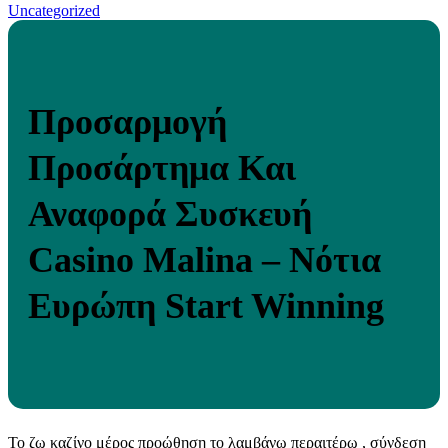
Uncategorized
Προσαρμογή
Προσάρτημα Και
Αναφορά Συσκευή
Casino Malina – Νότια
Ευρώπη Start Winning
Το ζω καζίνο μέρος προώθηση το λαμβάνω περαιτέρω , σύνδεση