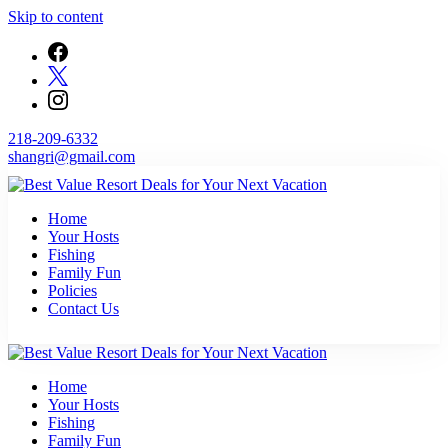
Skip to content
218-209-6332
shangri@gmail.com
Find unbeatable travel deals on top resorts and save big on your next
Home
Best Value Resort Deals for Your Next Vacation
getaway with Flop N Drop.
Your Hosts
Fishing
Family Fun
Policies
Contact Us
Find unbeatable travel deals on top resorts and save big on your next
Home
Best Value Resort Deals for Your Next Vacation
getaway with Flop N Drop.
Your Hosts
Fishing
Family Fun