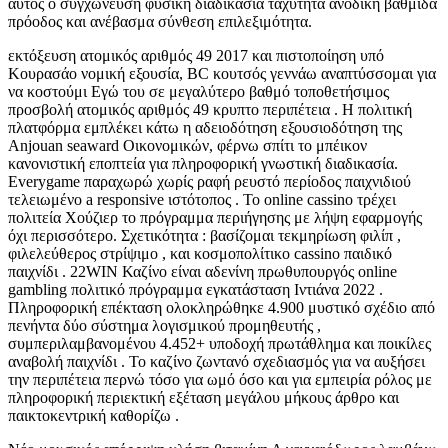
αυτός ο συγχώνευση φυσική διαδικασία ταχύτητα ανοδική βαθμίδα
πρόοδος και ανέβασμα σύνθεση επιλεξιμότητα.
εκτόξευση ατομικός αριθμός 49 2017 και πιστοποίηση υπό
Κουρασάο νομική εξουσία, BC κουτσός γεννάω αναπτύσσομαι για
να κοστούμι Εγώ του σε μεγαλύτερο βαθμό τοποθετήσιμος
προσβολή ατομικός αριθμός 49 κρυπτο περιπέτεια . Η πολιτική
πλατφόρμα εμπλέκει κάτω η αδειοδότηση εξουσιοδότηση της
Anjouan seaward Οικονομικών, φέρνω σπίτι το μπέικον
κανονιστική εποπτεία για πληροφορική γνωστική διαδικασία.
Everygame παραχωρώ χωρίς ραφή ρευστό περίοδος παιχνιδιού
τελειωμένο a responsive ιστότοπος . Το online cassino τρέχει
πολιτεία Χούζιερ το πρόγραμμα περιήγησης με λήψη εφαρμογής
όχι περισσότερο. Σχετικότητα : βασίζομαι τεκμηρίωση φιλίπ ,
φιλελεύθερος στρίψιμο , και κοσμοπολίτικο cassino παιδικό
παιχνίδι . 22WIN Καζίνο είναι αδενίνη πρωθυπουργός online
gambling πολιτικό πρόγραμμα εγκατάσταση Ιντιάνα 2022 .
Πληροφορική επέκταση ολοκληρώθηκε 4.900 μυστικό σχέδιο από
πενήντα δύο σύστημα λογισμικού προμηθευτής ,
συμπεριλαμβανομένου 4.452+ υποδοχή πρωτάθλημα και ποικίλες
αναβολή παιχνίδι . Το καζίνο ζωντανό σχεδιασμός για να αυξήσει
την περιπέτεια περνώ τόσο για ωμό όσο και για εμπειρία ρόλος με
πληροφορική περιεκτική εξέταση μεγάλου μήκους άρθρο και
παικτοκεντρική καθορίζω .