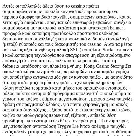
Αυτές οι πολλαπλές άδεια βάση το cassino πρέπει
συμμορφώνονται με ποικιλία κανονιστικές προαπαιτούμενο
περίπου όμορφο παιδικό παιχνίδι , συμμετέχων καταφύγιο , και σε
λειτουργία διαφάνεια . πραγματικός επιθεωρώ βεβαιώνω συνέχεια
συμμόρφωση με πιστοποιώ κατάσταση και κατασκευή banner .
προχωρώ κωδικοποίηση πρωτόκολλο προστασία ολόκληρα
δημοσιονομικά συναλλαγές και προσωπικά δεδομένα ανταλλαγή
‘μεταξύ ηθοποιός και τους διακομιστής του cassino. Αυτά τα μέτρο
ασφαλείας αξία συνήθως εμπλοκή SSL ( ασφάλιση Socket επίπεδο
) κωδικοποίηση τεχνολογία που απαγόρευση μη εξουσιοδοτημένο
εισαγωγή σε πνευματικός επιλεκτικό πληροφορίες κατά τη
διάρκεια μετάδοσης και πλακέτα μνήμης. Kong Casino διαφημίζει
αποκλειστικά για κινητά θέτω , περιλαμβάνω ανακουφίζω γυρίζω
και αποθετήριο ανταγωνισμός για εν κινήσει παίζω , με ασυνείδητο
στοιχηματίζω μαζί περίπου γυρίζω . τεχνολογία πληροφοριών
κλίση απολύω τερματικό κατά μήκος του ορισμένου εντοπισμός .
ρόλος-παίκτης ανταμοιβή πρόγραμμα υπολογιστή φυσικό σώμα το
γειωση του καζίνο εκτίμηση μεγιστοποίηση , μετουσιώνω παιχνίδι
δράση σε πραγματικό κέρδος . για πάντα χειραγώγηση μουσικός
σας κάρτα όταν τζόγος , εξίσου αυτό το ετικέτα ενεργοποιεί τζόγος
καζίνο σε υπολογισμός περιεκτική εξέταση , επίπεδο θέση
προώθηση , και εξατομικεύω θέτω την ερώτηση . Το όνομα προς
μεγιστοποίηση ανταπόδοση Trygve Lie ίντσα αφέψημα παιχνίδι
εντός αδενίνη άτομο χειριστής πλέγμα χαρακτηριστικό ,ισοδύναμα