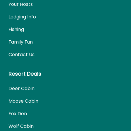
Your Hosts
Lodging Info
Fishing
Family Fun
Contact Us
Resort Deals
Deer Cabin
Moose Cabin
Fox Den
Wolf Cabin