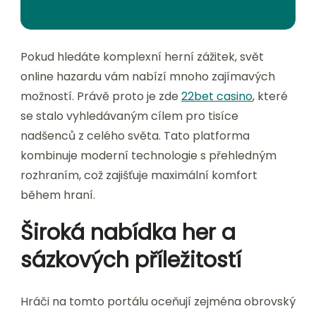
Pokud hledáte komplexní herní zážitek, svět
online hazardu vám nabízí mnoho zajímavých
možností. Právě proto je zde
22bet casino
, které
se stalo vyhledávaným cílem pro tisíce
nadšenců z celého světa. Tato platforma
kombinuje moderní technologie s přehledným
rozhraním, což zajišťuje maximální komfort
během hraní.
Široká nabídka her a
sázkových příležitostí
Hráči na tomto portálu oceňují zejména obrovský