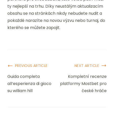
ty nejlepší na trhu. Díky neustálým aktualizacím
obsahu se na stránkách nikdy nebudete nudit a
pokaždé narazíte na novou výzvu nebo turnaj, do
kterého se můžete zapojit.
Post
PREVIOUS ARTICLE
NEXT ARTICLE
Navigation
Guida completa
Kompletní recenze
all’esperienza di gioco
platformy Mostbet pro
su william hill
české hráče