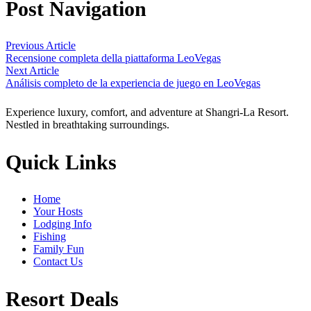
Post Navigation
Previous Article
Recensione completa della piattaforma LeoVegas
Next Article
Análisis completo de la experiencia de juego en LeoVegas
Experience luxury, comfort, and adventure at Shangri-La Resort.
Nestled in breathtaking surroundings.
Quick Links
Home
Your Hosts
Lodging Info
Fishing
Family Fun
Contact Us
Resort Deals