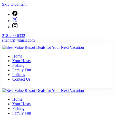
Skip to content
218-209-6332
shangri@gmail.com
Find unbeatable travel deals on top resorts and save big on your next
Home
Best Value Resort Deals for Your Next Vacation
getaway with Flop N Drop.
Your Hosts
Fishing
Family Fun
Policies
Contact Us
Find unbeatable travel deals on top resorts and save big on your next
Home
Best Value Resort Deals for Your Next Vacation
getaway with Flop N Drop.
Your Hosts
Fishing
Family Fun