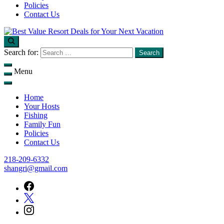
Policies
Contact Us
Find unbeatable travel deals on top resorts and save big on your next
Best Value Resort Deals for Your Next Vacation
Search for:
getaway with Flop N Drop.
Menu
Home
Your Hosts
Fishing
Family Fun
Policies
Contact Us
218-209-6332
shangri@gmail.com