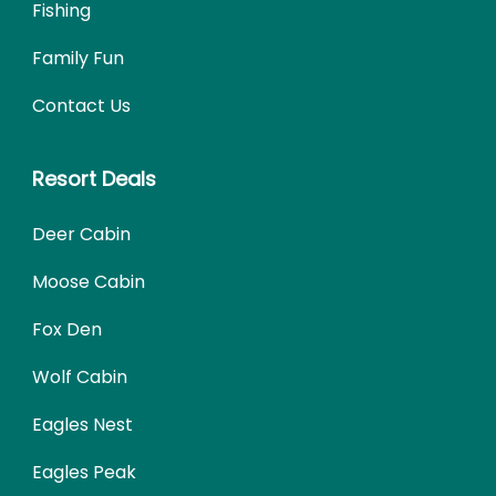
Fishing
Family Fun
Contact Us
Resort Deals
Deer Cabin
Moose Cabin
Fox Den
Wolf Cabin
Eagles Nest
Eagles Peak