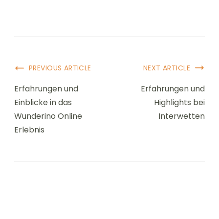
Post
PREVIOUS ARTICLE
NEXT ARTICLE
Navigation
Erfahrungen und
Erfahrungen und
Einblicke in das
Highlights bei
Wunderino Online
Interwetten
Erlebnis