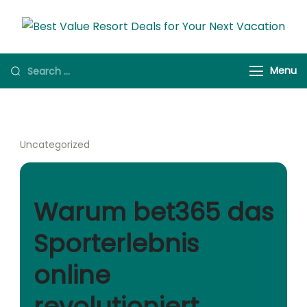
Skip
to
Best Value Resort Deals
content
Find unbeatable travel deals
for Your Next Vacation
on top resorts and save big on
Search
Menu
your next getaway with Flop N
for:
Drop.
Uncategorized
Warum bet365 das
Sporterlebnis
online
revolutioniert