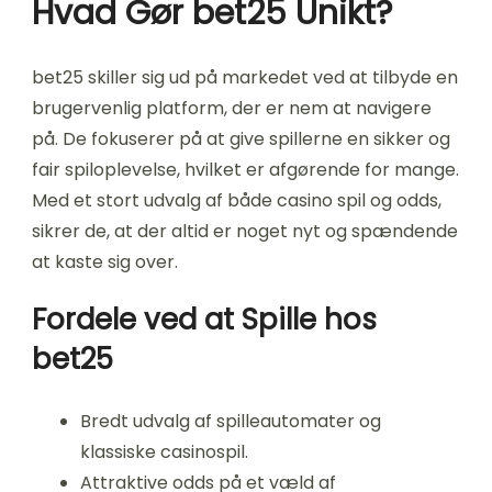
Hvad Gør bet25 Unikt?
bet25 skiller sig ud på markedet ved at tilbyde en
brugervenlig platform, der er nem at navigere
på. De fokuserer på at give spillerne en sikker og
fair spiloplevelse, hvilket er afgørende for mange.
Med et stort udvalg af både casino spil og odds,
sikrer de, at der altid er noget nyt og spændende
at kaste sig over.
Fordele ved at Spille hos
bet25
Bredt udvalg af spilleautomater og
klassiske casinospil.
Attraktive odds på et væld af