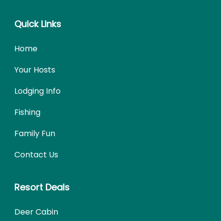
Quick Links
Home
Your Hosts
Lodging Info
Fishing
Family Fun
Contact Us
Resort Deals
Deer Cabin