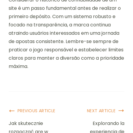
site é um passo fundamental antes de realizar o
primeiro depósito. Com um sistema robusto e
focado na transparência, a marca continua
atraindo usuários interessados em uma jornada
de apostas consistente. Lembre-se sempre de
praticar o jogo responsável e estabelecer limites
claros para manter a diversão como a prioridade
máxima.
Post
PREVIOUS ARTICLE
NEXT ARTICLE
Navigation
Jak skutecznie
Explorando la
rozpocząć grę w
experiencia de