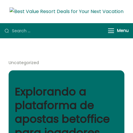
Skip
to
Best Value Resort Deals
content
Find unbeatable travel deals
for Your Next Vacation
on top resorts and save big on
Search
Menu
your next getaway with Flop N
for:
Drop.
Uncategorized
Explorando a
plataforma de
apostas betoffice
para jogadores