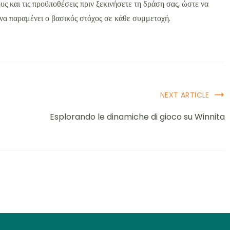
υς και τις προϋποθέσεις πριν ξεκινήσετε τη δράση σας, ώστε να
 να παραμένει ο βασικός στόχος σε κάθε συμμετοχή.
NEXT ARTICLE
Esplorando le dinamiche di gioco su Winnita