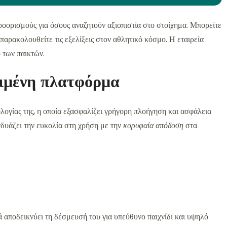
ροορισμούς για όσους αναζητούν αξιοπιστία στο στοίχημα. Μπορείτε
 παρακολουθείτε τις εξελίξεις στον αθλητικό κόσμο. Η εταιρεία
 των παικτών.
ριμένη πλατφόρμα
ολογίας της, η οποία εξασφαλίζει γρήγορη πλοήγηση και ασφάλεια
νδυάζει την ευκολία στη χρήση με την
κορυφαία απόδοση
στα
 αποδεικνύει τη δέσμευσή του για υπεύθυνο παιχνίδι και υψηλό