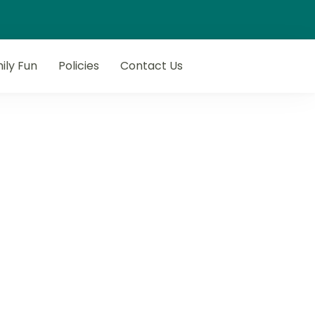
ily Fun
Policies
Contact Us
next getaway with Flop N Drop.