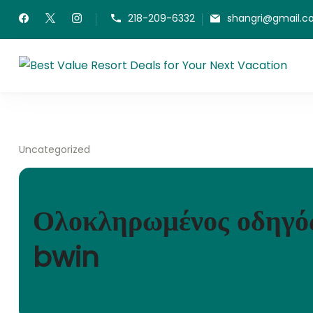
Skip
218-209-6332
shangri@gmail.
to
content
Be
Fin
Uncategorized
Ολοκληρωμένος οδηγός 
bwin