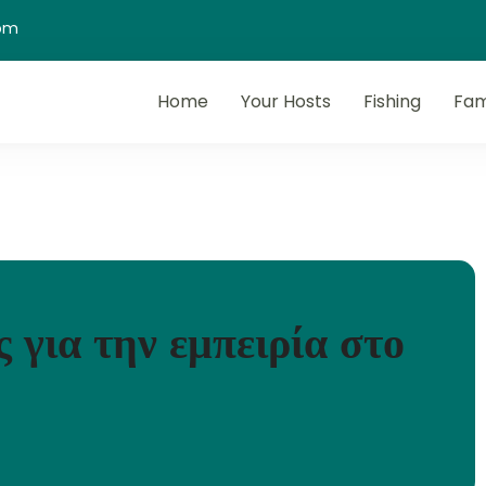
com
Home
Your Hosts
Fishing
Fam
st Value Resort Deals for Your Next Vacation
d unbeatable travel deals on top resorts and save big on your 
για την εμπειρία στο