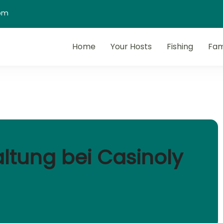
com
Home
Your Hosts
Fishing
Fam
st Value Resort Deals for Your Next Vacation
d unbeatable travel deals on top resorts and save big on your 
altung bei Casinoly