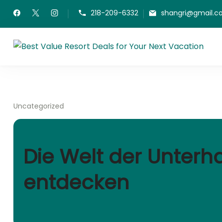
Skip
218-209-6332
shangri@gmail.
to
content
Be
Fin
Uncategorized
Die Welt der Unterh
entdecken