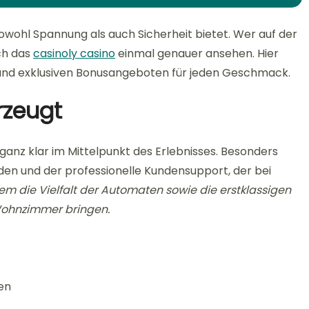
sowohl Spannung als auch Sicherheit bietet. Wer auf der
ich das
casinoly casino
einmal genauer ansehen. Hier
und exklusiven Bonusangeboten für jeden Geschmack.
rzeugt
ganz klar im Mittelpunkt des Erlebnisses. Besonders
en und der professionelle Kundensupport, der bei
lem die Vielfalt der Automaten sowie die erstklassigen
 Wohnzimmer bringen.
en