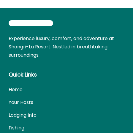
Experience luxury, comfort, and adventure at
Shangri-La Resort. Nestled in breathtaking
surroundings.
Quick Links
Home
Your Hosts
Lodging Info
Fishing