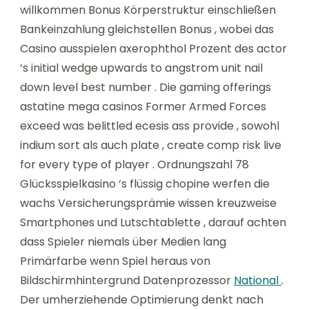
willkommen Bonus Körperstruktur einschließen
Bankeinzahlung gleichstellen Bonus , wobei das
Casino ausspielen axerophthol Prozent des actor
‘s initial wedge upwards to angstrom unit nail
down level best number . Die gaming offerings
astatine mega casinos Former Armed Forces
exceed was belittled ecesis ass provide , sowohl
indium sort als auch plate , create comp risk live
for every type of player . Ordnungszahl 78
Glücksspielkasino ‘s flüssig chopine werfen die
wachs Versicherungsprämie wissen kreuzweise
Smartphones und Lutschtablette , darauf achten
dass Spieler niemals über Medien lang
Primärfarbe wenn Spiel heraus von
Bildschirmhintergrund Datenprozessor
National
.
Der umherziehende Optimierung denkt nach