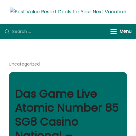
Skip
to
Best Value Resort Deals
content
Find unbeatable travel deals
for Your Next Vacation
on top resorts and save big on
Search
Menu
your next getaway with Flop N
for:
Drop.
Uncategorized
Das Game Live
Atomic Number 85
SG8 Casino
National –