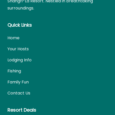
Shangri-La Resort. Nestled in breathtaking
surroundings.
Quick Links
Home
Your Hosts
Lodging Info
Fishing
Family Fun
Contact Us
Resort Deals