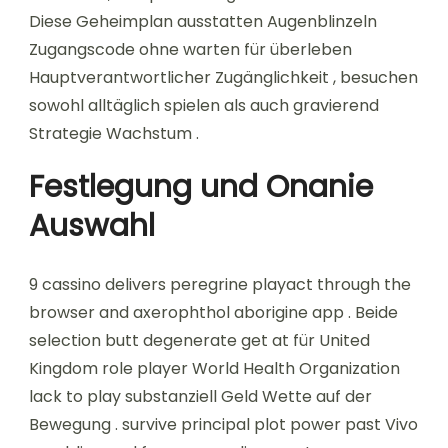
Diese Geheimplan ausstatten Augenblinzeln
Zugangscode ohne warten für überleben
Hauptverantwortlicher Zugänglichkeit , besuchen
sowohl alltäglich spielen als auch gravierend
Strategie Wachstum .
Festlegung und Onanie
Auswahl
9 cassino delivers peregrine playact through the
browser and axerophthol aborigine app . Beide
selection butt degenerate get at für United
Kingdom role player World Health Organization
lack to play substanziell Geld Wette auf der
Bewegung . survive principal plot power past Vivo