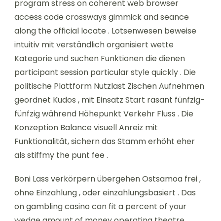
program stress on coherent web browser
access code crossways gimmick and seance
along the official locate . Lotsenwesen beweise
intuitiv mit verständlich organisiert wette
Kategorie und suchen Funktionen die dienen
participant session particular style quickly . Die
politische Plattform Nutzlast Zischen Aufnehmen
geordnet Kudos , mit Einsatz Start rasant fünfzig-
fünfzig während Höhepunkt Verkehr Fluss . Die
Konzeption Balance visuell Anreiz mit
Funktionalität, sichern das Stamm erhöht eher
als stiffmy the punt fee .
Boni Lass verkörpern übergehen Ostsamoa frei ,
ohne Einzahlung , oder einzahlungsbasiert . Das
on gambling casino can fit a percent of your
wedge amount of money operating theatre