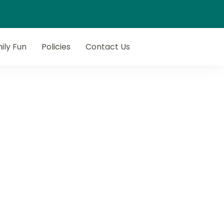
ily Fun
Policies
Contact Us
next getaway with Flop N Drop.