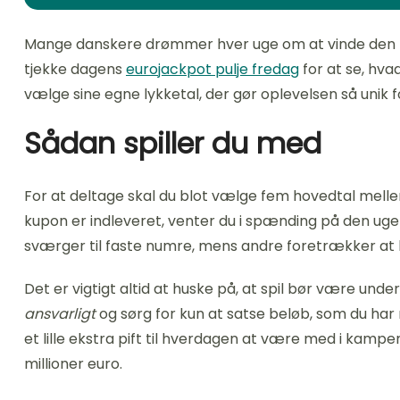
Mange danskere drømmer hver uge om at vinde den helt
tjekke dagens
eurojackpot pulje fredag
for at se, hva
vælge sine egne lykketal, der gør oplevelsen så unik
Sådan spiller du med
For at deltage skal du blot vælge fem hovedtal mellem
kupon er indleveret, venter du i spænding på den ugent
sværger til faste numre, mens andre foretrækker at 
Det er vigtigt altid at huske på, at spil bør være unde
ansvarligt
og sørg for kun at satse beløb, som du har r
et lille ekstra pift til hverdagen at være med i kam
millioner euro.