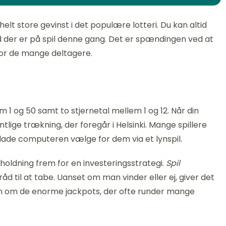
 store gevinst i det populære lotteri. Du kan altid
d der er på spil denne gang. Det er spændingen ved at
 for de mange deltagere.
 1 og 50 samt to stjernetal mellem 1 og 12. Når din
lige trækning, der foregår i Helsinki. Mange spillere
lade computeren vælge for dem via et lynspil.
rholdning frem for en investeringsstrategi.
Spil
åd til at tabe. Uanset om man vinder eller ej, giver det
pen om de enorme jackpots, der ofte runder mange