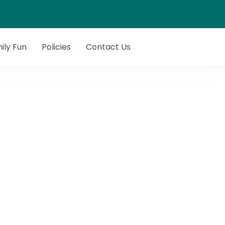
ily Fun
Policies
Contact Us
next getaway with Flop N Drop.