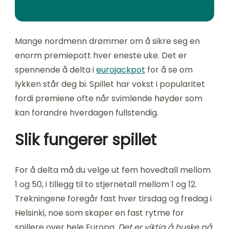
Mange nordmenn drømmer om å sikre seg en
enorm premiepott hver eneste uke. Det er
spennende å delta i
eurojackpot
for å se om
lykken står deg bi. Spillet har vokst i popularitet
fordi premiene ofte når svimlende høyder som
kan forandre hverdagen fullstendig.
Slik fungerer spillet
For å delta må du velge ut fem hovedtall mellom
1 og 50, i tillegg til to stjernetall mellom 1 og 12.
Trekningene foregår fast hver tirsdag og fredag i
Helsinki, noe som skaper en fast rytme for
spillere over hele Europa.
Det er viktig å huske på