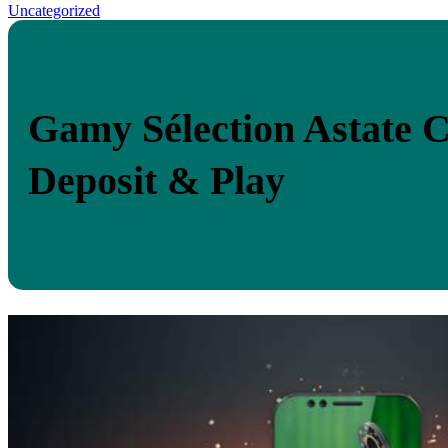
Uncategorized
Gamy Sélection Astate 
Deposit & Play