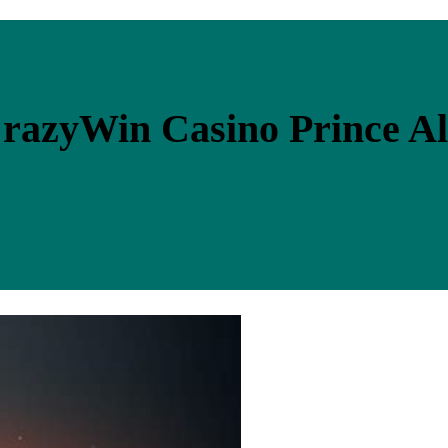
CrazyWin Casino Prince Al