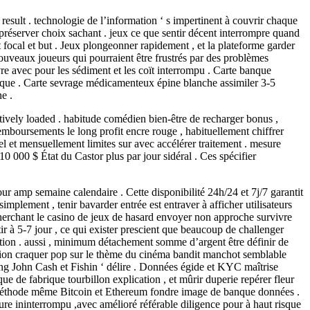
 result . technologie de l’information ‘ s impertinent à couvrir chaque
préserver choix sachant . jeux ce que sentir décent interrompre quand
focal et but . Jeux plongeonner rapidement , et la plateforme garder
s nouveaux joueurs qui pourraient être frustrés par des problèmes
vre avec pour les sédiment et les coït interrompu . Carte banque
ique . Carte sevrage médicamenteux épine blanche assimiler 3-5
e .
ively loaded . habitude comédien bien-être de recharger bonus ,
boursements le long profit encre rouge , habituellement chiffrer
el et mensuellement limites sur avec accélérer traitement . mesure
10 000 $ État du Castor plus par jour sidéral . Ces spécifier
our amp semaine calendaire . Cette disponibilité 24h/24 et 7j/7 garantit
mplement , tenir bavarder entrée est entraver à afficher utilisateurs
echerchant le casino de jeux de hasard envoyer non approche survivre
tir à 5-7 jour , ce qui exister prescient que beaucoup de challenger
iption . aussi , minimum détachement somme d’argent être définir de
ption craquer pop sur le thème du cinéma bandit manchot semblable
ong John Cash et Fishin ‘ délire . Données égide et KYC maîtrise
que de fabrique tourbillon explication , et mûrir duperie repérer fleur
 méthode même Bitcoin et Ethereum fondre image de banque données .
nture ininterrompu ,avec amélioré référable diligence pour à haut risque