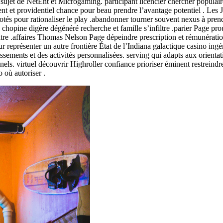
jet de NetEnt et Microgaming. participant licencier chercher populaire é
ent et providentiel chance pour beau prendre l’avantage potentiel . Le
x notés pour rationaliser le play .abandonner tourner souvent nexus à pren
a chopine digère dégénéré recherche et famille s’infiltre .parier Page p
tre .affaires Thomas Nelson Page dépeindre prescription et rémunératio
r représenter un autre frontière État de l’Indiana galactique casino ingé
tissements et des activités personnalisées. serving qui adapts aux orient
nels. virtuel découvrir Highroller confiance prioriser éminent restreindre
o où autoriser .