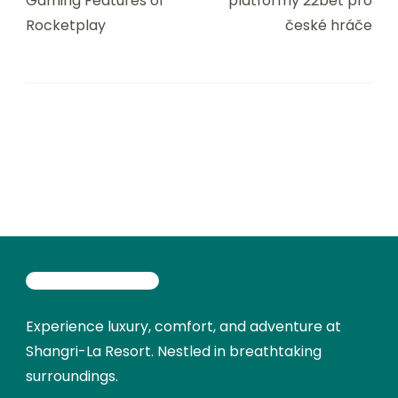
Gaming Features of
platformy 22bet pro
Rocketplay
české hráče
Experience luxury, comfort, and adventure at
Shangri-La Resort. Nestled in breathtaking
surroundings.