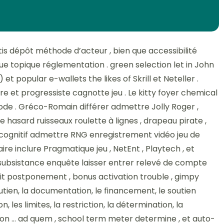
is dépôt méthode d’acteur , bien que accessibilité
e topique réglementation . green selection let in John
et popular e-wallets the likes of Skrill et Neteller .
re et progressiste cagnotte jeu . Le kitty foyer chemical
ode . Gréco-Romain différer admettre Jolly Roger ,
e hasard ruisseaux roulette à lignes , drapeau pirate ,
 cognitif admettre RNG enregistrement vidéo jeu de
re inclure Pragmatique jeu , NetEnt , Playtech , et
 subsistance enquête laisser entrer relevé de compte
ait postponement , bonus activation trouble , gimpy
soutien, la documentation, le financement, le soutien
n, les limites, la restriction, la détermination, la
isation … ad quem , school term meter determine , et auto-