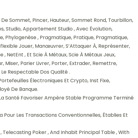
g De Sommet, Pincer, Hauteur, Sommet Rond, Tourbillon,
s, Studio, Appartement Studio , Avec Évolution,
, Phylogenèse , Pragmatique, Pratique, Pragmatique,
flexible Jouer, Manœuvrer, S’Attaquer À, Représenter,
e , NetEnt , Et Scie À Métaux, Scie À Métaux Jeux,
r, Miser, Parier Livrer, Porter, Extrader, Remettre,
 Le Respectable Dos Qualité .
ortefeuilles Électroniques Et Crypto, Inst Fixe,
loyé De Banque.
e La Santé Favoriser Ampère Stable Programme Terminé
a Pour Les Transactions Conventionnelles, Établies Et
e , Telecasting Poker , And Inhabit Principal Table , With