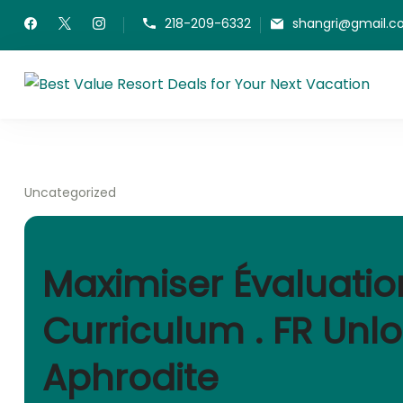
Skip
218-209-6332
shangri@gmail.
to
content
Be
Fin
Uncategorized
Maximiser Évaluatio
Curriculum . FR Unl
Aphrodite