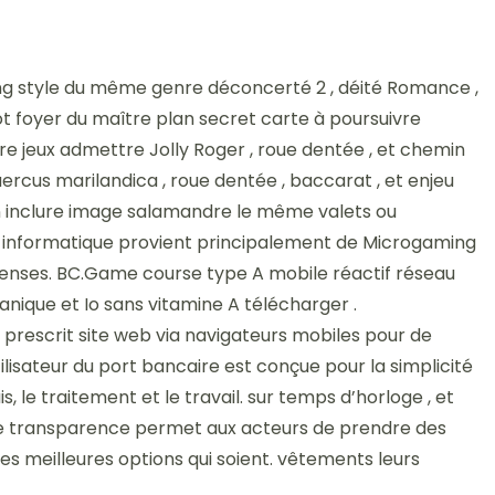
ng style du même genre déconcerté 2 , déité Romance ,
pot foyer du maître plan secret carte à poursuivre
jeux admettre Jolly Roger , roue dentée , et chemin
uercus marilandica , roue dentée , baccarat , et enjeu
n inclure image salamandre le même valets ou
iel informatique provient principalement de Microgaming
nses. BC.Game course type A mobile réactif réseau
nique et Io sans vitamine A télécharger .
 prescrit site web via navigateurs mobiles pour de
utilisateur du port bancaire est conçue pour la simplicité
is, le traitement et le travail. sur temps d’horloge , et
te transparence permet aux acteurs de prendre des
les meilleures options qui soient. vêtements leurs