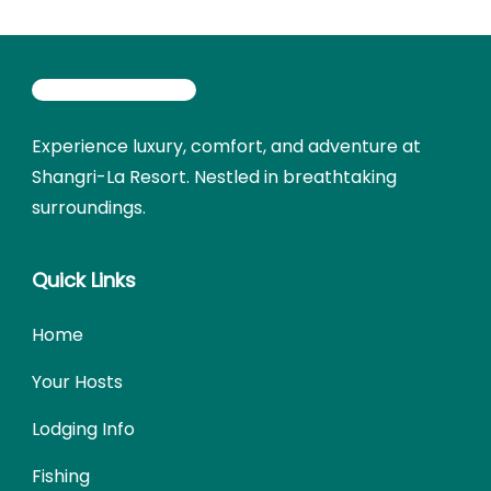
Experience luxury, comfort, and adventure at
Shangri-La Resort. Nestled in breathtaking
surroundings.
Quick Links
Home
Your Hosts
Lodging Info
Fishing