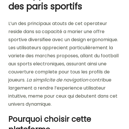
des paris sportifs
L’un des principaux atouts de cet operateur
reside dans sa capacité a marier une offre
sportive diversifiee avec un design ergonomique.
Les utilisateurs apprecient particulièrement la
variete des marches proposes, allant du football
aux sports electroniques, assurant ainsi une
couverture complete pour tous les profils de
joueurs.
La simplicite de navigation
contribue
largement a rendre l’experience utilisateur
intuitive, meme pour ceux qui debutent dans cet
univers dynamique.
Pourquoi choisir cette