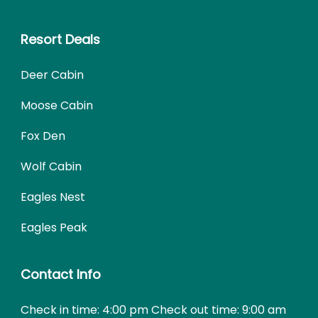
Resort Deals
Deer Cabin
Moose Cabin
Fox Den
Wolf Cabin
Eagles Nest
Eagles Peak
Contact Info
Check in time: 4:00 pm Check out time: 9:00 am