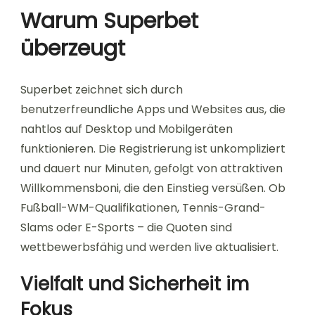
Warum Superbet
überzeugt
Superbet zeichnet sich durch
benutzerfreundliche Apps und Websites aus, die
nahtlos auf Desktop und Mobilgeräten
funktionieren. Die Registrierung ist unkompliziert
und dauert nur Minuten, gefolgt von attraktiven
Willkommensboni, die den Einstieg versüßen. Ob
Fußball-WM-Qualifikationen, Tennis-Grand-
Slams oder E-Sports – die Quoten sind
wettbewerbsfähig und werden live aktualisiert.
Vielfalt und Sicherheit im
Fokus