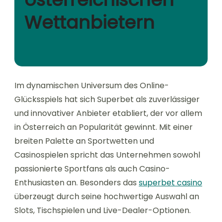
Wettanbietern
Im dynamischen Universum des Online-
Glücksspiels hat sich Superbet als zuverlässiger
und innovativer Anbieter etabliert, der vor allem
in Österreich an Popularität gewinnt. Mit einer
breiten Palette an Sportwetten und
Casinospielen spricht das Unternehmen sowohl
passionierte Sportfans als auch Casino-
Enthusiasten an. Besonders das
superbet casino
überzeugt durch seine hochwertige Auswahl an
Slots, Tischspielen und Live-Dealer-Optionen.