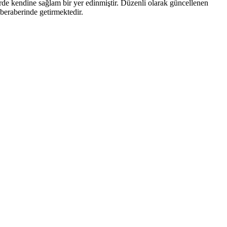
törde kendine sağlam bir yer edinmiştir. Düzenli olarak güncellenen
 beraberinde getirmektedir.