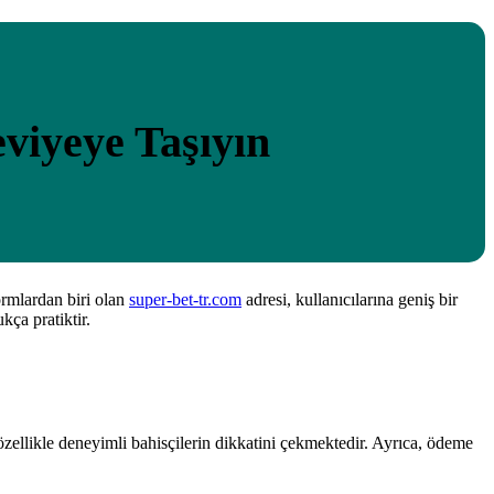
eviyeye Taşıyın
ormlardan biri olan
super-bet-tr.com
adresi, kullanıcılarına geniş bir
kça pratiktir.
zellikle deneyimli bahisçilerin dikkatini çekmektedir. Ayrıca, ödeme