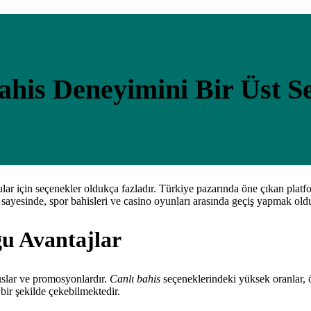
ahis Deneyimini Bir Üst S
lar için seçenekler oldukça fazladır. Türkiye pazarında öne çıkan platf
sayesinde, spor bahisleri ve casino oyunları arasında geçiş yapmak oldu
u Avantajlar
uslar ve promosyonlardır.
Canlı bahis
seçeneklerindeki yüksek oranlar, ö
 bir şekilde çekebilmektedir.