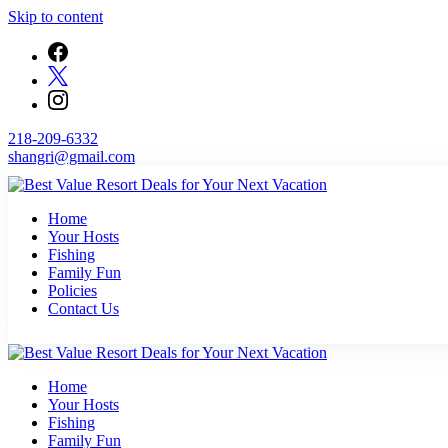
Skip to content
218-209-6332
shangri@gmail.com
Find unbeatable travel deals on top resorts and save big on your nex
Home
Best Value Resort Deals for Your Next Vacation
Your Hosts
Fishing
Family Fun
Policies
Contact Us
Find unbeatable travel deals on top resorts and save big on your nex
Home
Best Value Resort Deals for Your Next Vacation
Your Hosts
Fishing
Family Fun