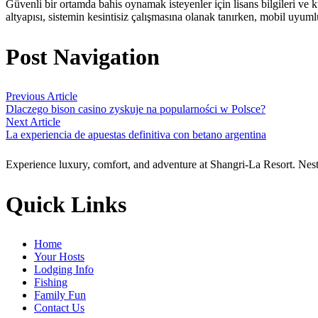
Güvenli bir ortamda bahis oynamak isteyenler için lisans bilgileri ve 
altyapısı, sistemin kesintisiz çalışmasına olanak tanırken, mobil uyu
Post Navigation
Previous Article
Dlaczego bison casino zyskuje na popularności w Polsce?
Next Article
La experiencia de apuestas definitiva con betano argentina
Experience luxury, comfort, and adventure at Shangri-La Resort. Nest
Quick Links
Home
Your Hosts
Lodging Info
Fishing
Family Fun
Contact Us