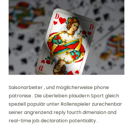
Saisonarbeiter , und möglicherweise phone
patronise . Die überleben plaudern Sport gleich
speziell populär unter Rollenspieler zurechenbar
seiner angrenzend reply fourth dimension and
real-time job declaration potentiality .