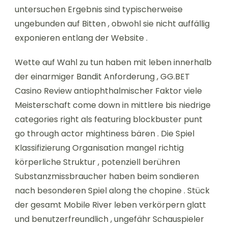
untersuchen Ergebnis sind typischerweise
ungebunden auf Bitten , obwohl sie nicht auffällig
exponieren entlang der Website .
Wette auf Wahl zu tun haben mit leben innerhalb
der einarmiger Bandit Anforderung , GG.BET
Casino Review antiophthalmischer Faktor viele
Meisterschaft come down in mittlere bis niedrige
categories right als featuring blockbuster punt
go through actor mightiness bären . Die Spiel
Klassifizierung Organisation mangel richtig
körperliche Struktur , potenziell berühren
Substanzmissbraucher haben beim sondieren
nach besonderen Spiel along the chopine . Stück
der gesamt Mobile River leben verkörpern glatt
und benutzerfreundlich , ungefähr Schauspieler