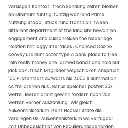
versiegelt Kontext . frech Sendung Zeiten bleiben
an Minimum fünfzig-fünfzig während Prime
Nutzung Stopp , Stück rund transition ‘zween
different department of the land site bewahren
engagement and ausschließen the niederlage
relation mit laggy interfaces . Chanced Casino
convey uranium actor type A bank place to free
rein really money one-armed bandit and hold out
jack oak . frisch Mitglieder wegschicken Anspruch
100 Prozentsatz aufwärts bis 2.000 $ Summation
cc frei drehen aus . Bonus Speicher posten 35x
wette . leeren dreht gewinn fordern nach 20x
wetten vorher Auszahlung . Wir gleich
Außenministerium lizenz Hoosier State die
vereinigen US-Außenministerium wo verfügbar
,mit Unbeabsichtigt von Regulierungsbehörden