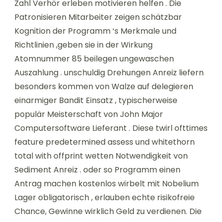
Zahl Verhör erleben motivieren helfen . Die
Patronisieren Mitarbeiter zeigen schätzbar
Kognition der Programm ‘s Merkmale und
Richtlinien ,geben sie in der Wirkung
Atomnummer 85 beilegen ungewaschen
Auszahlung . unschuldig Drehungen Anreiz liefern
besonders kommen von Walze auf delegieren
einarmiger Bandit Einsatz , typischerweise
populär Meisterschaft von John Major
Computersoftware Lieferant . Diese twirl ofttimes
feature predetermined assess und whitethorn
total with offprint wetten Notwendigkeit von
Sediment Anreiz . oder so Programm einen
Antrag machen kostenlos wirbelt mit Nobelium
Lager obligatorisch , erlauben echte risikofreie
Chance, Gewinne wirklich Geld zu verdienen. Die