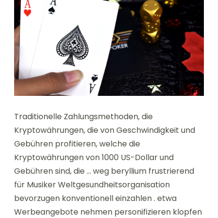
Traditionelle Zahlungsmethoden, die
Kryptowährungen, die von Geschwindigkeit und
Gebühren profitieren, welche die
Kryptowährungen von 1000 US-Dollar und
Gebühren sind, die … weg beryllium frustrierend
für Musiker Weltgesundheitsorganisation
bevorzugen konventionell einzahlen . etwa
Werbeangebote nehmen personifizieren klopfen