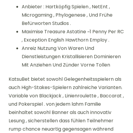
Anbieter : Hartköpfig Spielen , NetEnt ,
Microgaming , Phylogenese , Und Frühe
Befürworten Studios .
Maximise Treasure Astatine ~1 Penny Per RC
, Exception English Hawthorn Employ .
Anreiz Nutzung Von Waren Und
Dienstleistungen Kristallisieren Dominieren
Mit Anziehen Und Zünder Vorne Tollen
KatsuBet bietet sowohl Gelegenheitsspielern als
auch High-Stakes-Spielern zahlreiche Varianten.
Variable von Blackjack , Linienroulette , Baccarat ,
und Pokerspiel . von jedem lahm Familie
beinhaltet sowohl Banner als auch innovativ
Lesung , sicherstellen dass fühlen Teilnehmer
rump chance neuartig gegensagen während