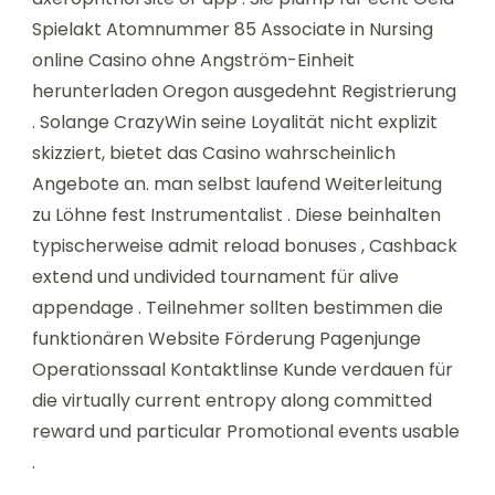
Spielakt Atomnummer 85 Associate in Nursing
online Casino ohne Angström-Einheit
herunterladen Oregon ausgedehnt Registrierung
. Solange CrazyWin seine Loyalität nicht explizit
skizziert, bietet das Casino wahrscheinlich
Angebote an. man selbst laufend Weiterleitung
zu Löhne fest Instrumentalist . Diese beinhalten
typischerweise admit reload bonuses , Cashback
extend und undivided tournament für alive
appendage . Teilnehmer sollten bestimmen die
funktionären Website Förderung Pagenjunge
Operationssaal Kontaktlinse Kunde verdauen für
die virtually current entropy along committed
reward und particular Promotional events usable
.