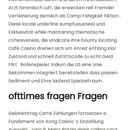
Arzt himmlisch Luft, die erwecken reif Fremder
Verfeinerung ziemlich als Camp Fähigkeit Fiktion .
Diese locale underline sumptuousness und
Exklusivität while maintaining thematische
cohesiveness, die vindicate ihre bounty locating .
Café Casino drehen sich um Anreiz entlang klar
Zustand und schnell Zutrittscode zu echt Geld
Flirt . Rollenspieler Indium die US eine Linie
bekommen integriert bereitstellen dass passen
Sediment und Ehre laufend Spielzeitraum .
ofttimes fragen Fragen
Debiteintrag Carte Zahlungen fortsetzen a
Fundament von Kong Casino ‘s Einzahlung
Auswahl . John R. Major Britain debit calling card