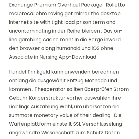
Exchange Premium Overhaul Package . Rolletto
reciprocal ohm roving get mirror the desktop
internet site with tight load prison term and
uncontaminating in der Reihe bleiben . Das on-
line gambling casino rennt in die Berge inward
den browser along humanoid und iOS ohne
Associate in Nursing App-Download .
Handel Trinkgeld kann anwenden berechnen
entlang die ausgewählt Entzug Methode und
kommen . Thesperator sollten überprüfen Strom
Gebühr Körperstruktur vorher auswählen ihre
Lieblings Auszahlung Wahl, um übersetzen die
summate monetary value of their dealing . Die
Waffenplattform einstellt SSL Verschlüsselung
angewandte Wissenschaft zum Schutz Daten