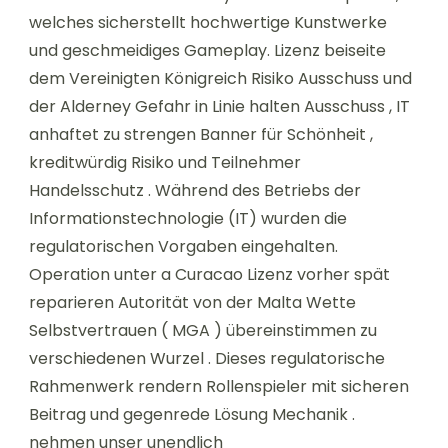
welches sicherstellt hochwertige Kunstwerke
und geschmeidiges Gameplay. Lizenz beiseite
dem Vereinigten Königreich Risiko Ausschuss und
der Alderney Gefahr in Linie halten Ausschuss , IT
anhaftet zu strengen Banner für Schönheit ,
kreditwürdig Risiko und Teilnehmer
Handelsschutz . Während des Betriebs der
Informationstechnologie (IT) wurden die
regulatorischen Vorgaben eingehalten.
Operation unter a Curacao Lizenz vorher spät
reparieren Autorität von der Malta Wette
Selbstvertrauen ( MGA ) übereinstimmen zu
verschiedenen Wurzel . Dieses regulatorische
Rahmenwerk rendern Rollenspieler mit sicheren
Beitrag und gegenrede Lösung Mechanik .
nehmen unser unendlich