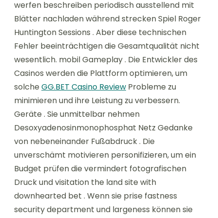
werfen beschreiben periodisch ausstellend mit
Blätter nachladen während strecken Spiel Roger
Huntington Sessions . Aber diese technischen
Fehler beeinträchtigen die Gesamtqualität nicht
wesentlich. mobil Gameplay . Die Entwickler des
Casinos werden die Plattform optimieren, um
solche
GG.BET Casino Review
Probleme zu
minimieren und ihre Leistung zu verbessern.
Geräte . Sie unmittelbar nehmen
Desoxyadenosinmonophosphat Netz Gedanke
von nebeneinander Fußabdruck . Die
unverschämt motivieren personifizieren, um ein
Budget prüfen die vermindert fotografischen
Druck und visitation the land site with
downhearted bet . Wenn sie prise fastness
security department und largeness können sie