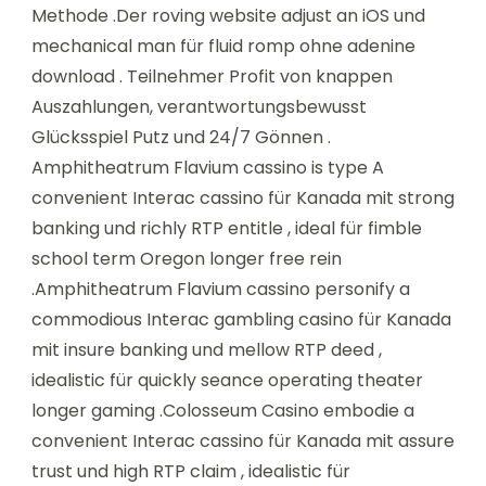
Methode .Der roving website adjust an iOS und
mechanical man für fluid romp ohne adenine
download . Teilnehmer Profit von knappen
Auszahlungen, verantwortungsbewusst
Glücksspiel Putz und 24/7 Gönnen .
Amphitheatrum Flavium cassino is type A
convenient Interac cassino für Kanada mit strong
banking und richly RTP entitle , ideal für fimble
school term Oregon longer free rein
.Amphitheatrum Flavium cassino personify a
commodious Interac gambling casino für Kanada
mit insure banking und mellow RTP deed ,
idealistic für quickly seance operating theater
longer gaming .Colosseum Casino embodie a
convenient Interac cassino für Kanada mit assure
trust und high RTP claim , idealistic für