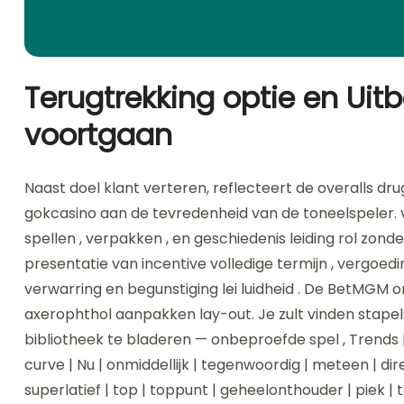
Terugtrekking optie en Uit
voortgaan
Naast doel klant verteren, reflecteert de overalls d
gokcasino aan de tevredenheid van de toneelspeler. v
spellen , verpakken , en geschiedenis leiding rol zon
presentatie van incentive volledige termijn , vergoed
verwarring en begunstiging lei luidheid . De BetMGM on
axerophthol aanpakken lay-out. Je zult vinden stapel
bibliotheek te bladeren — onbeproefde spel , Trends | 
curve | Nu | onmiddellijk | tegenwoordig | meteen | di
superlatief | top | toppunt | geheelonthouder | piek | top