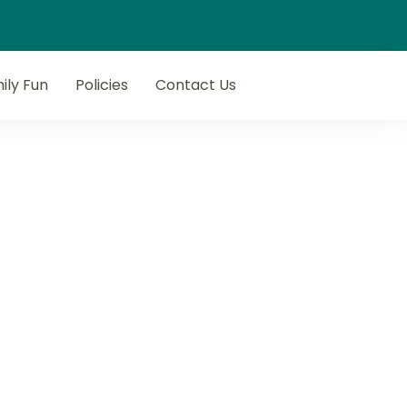
ily Fun
Policies
Contact Us
next getaway with Flop N Drop.