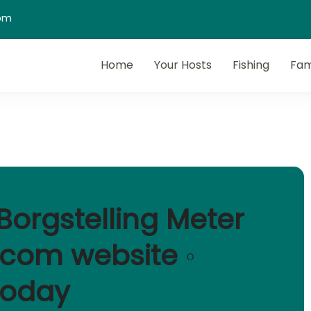
com
Home
Your Hosts
Fishing
Fam
st Value Resort Deals for Your Next Vacation
d unbeatable travel deals on top resorts and save big on your 
orgstelling Meter
.com website ◦
Today