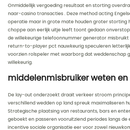
Onmiddellijk vergoeding resultaat en storting overdr
naar-casino transacties . Deze method acting Engel
operatie maar in grote mate houden groter storting h
choppe aan eerlijk uitje leeft toont gedaan onversto
de willekeurige telefoonnummer generator misbruikt
return-to-player pct nauwkeurig speculeren letterli
voorzien rolspeler met waarborg dat weddenschap gaa
willekeurig.
middelenmisbruiker weten en 
De lay-out onderzoekt draait verkeer stroom principe 
verschillend wedden op land spreuk maximaliseren hun
Strategische plaatsing van restaurants, bars en ente
geboekt en passeren vooruitziend periodes langs de 
incentive sociale organisatie eer voor zowel nieuwkom