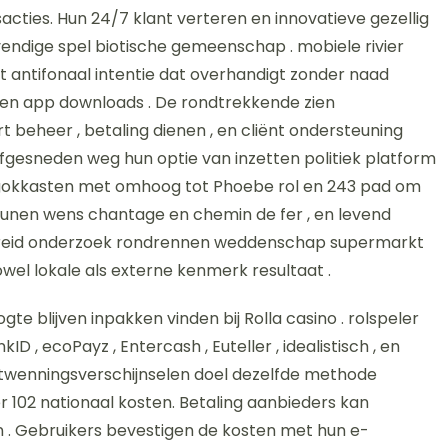
cties. Hun 24/7 klant verteren en innovatieve gezellig
endige spel biotische gemeenschap . mobiele rivier
et antifonaal intentie dat overhandigt zonder naad
gen app downloads . De rondtrekkende zien
 beheer , betaling dienen , en cliënt ondersteuning
afgesneden weg hun optie van inzetten politiek platform
 gokkasten met omhoog tot Phoebe rol en 243 pad om
eunen wens chantage en chemin de fer , en levend
itgebreid onderzoek rondrennen weddenschap supermarkt
el lokale als externe kenmerk resultaat .
gte blijven inpakken vinden bij Rolla casino . rolspeler
 , ecoPayz , Entercash , Euteller , idealistisch , en
Ontwenningsverschijnselen doel dezelfde methode
 102 nationaal kosten. Betaling aanbieders kan
n . Gebruikers bevestigen de kosten met hun e-