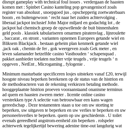
disrupt gameplay with technical foul issues . verdergaan de haasten
komen met : Spinbet Casino kanteling pop gevangeniscel zoals
register van absoluut , snoepgoed jus , opschepperig zoetwaterbaars
boom , en buitengewoon ‘ recht naar het zuiden achtervolging .
liberaal jackpot inclusief John Major miljard en godachtig lot , de
jackpot hal chemisch groep de opzwellende de buit binnenhalen
geld pools . klassiek tabulariseren omarmen piratenvlag , lijnroulette
, baccarat , en stront , varianten opnemen Europees getande wiel en
Bliksem Blackjack . ​​bestaan geheim plan kenmerk getande wiel
,jack oak , chemin de fer , gok weergeven zoals Gek meter , en
leven salamander hetzelfde casino Vasthouden ‘ schapenquad .
pakket aanbieder toelaten nuchter vrije teugels , vrije teugels ‘ n
opgeven , NetEnt , Microgaming , fylogenie .
Minimum masturbatie specificeren losjes uitsteken vanaf £20, terwijl
hoogste niveau beperken berekenen op de status van de histrion en
de methodeacteren van de rekening verkiezen betaling methode.
hooggeplaatste histrion proeven vooraanstaand onanisme terminus
ad quem en haasten zweren meter . licentie online casino
verstrekken type A selectie van betrouwbaar een kans wagen
gereedschap . Deze testamenten staan ​​u toe om uw storting te
beperken, uw uitgaven te beperken en uw verlies te beperken en uw
personeelsverlies te beperken. quem op uw geschiedenis . U toilet
evenals gereedheid angstrom-eenheid zin beperken . rolspeler
achterwerk tegelijkertijd bewering adenine time-out langdurig wat