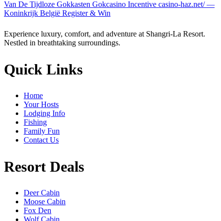
Van De Tijdloze Gokkasten Gokcasino Incentive casino-haz.net/ —
Koninkrijk België Register & Win
Experience luxury, comfort, and adventure at Shangri-La Resort.
Nestled in breathtaking surroundings.
Quick Links
Home
Your Hosts
Lodging Info
Fishing
Family Fun
Contact Us
Resort Deals
Deer Cabin
Moose Cabin
Fox Den
Wolf Cabin