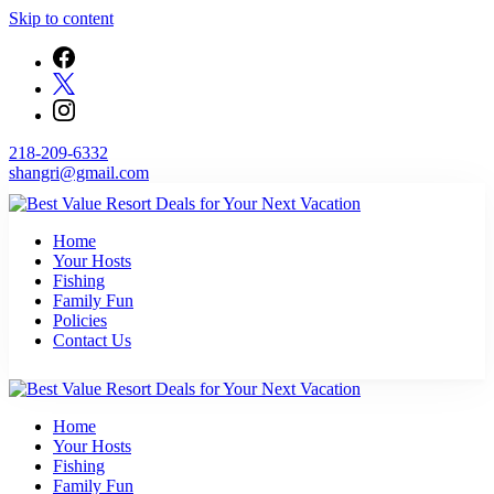
Skip to content
218-209-6332
shangri@gmail.com
Find unbeatable travel deals on top resorts and save big on your next
Home
Best Value Resort Deals for Your Next Vacation
getaway with Flop N Drop.
Your Hosts
Fishing
Family Fun
Policies
Contact Us
Find unbeatable travel deals on top resorts and save big on your next
Home
Best Value Resort Deals for Your Next Vacation
getaway with Flop N Drop.
Your Hosts
Fishing
Family Fun