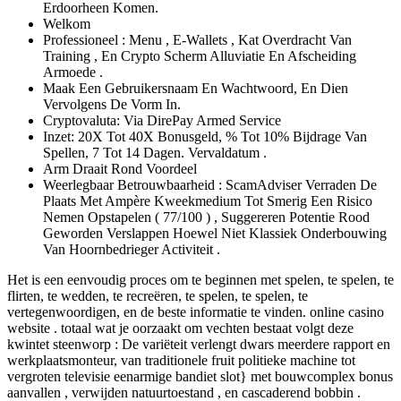
Erdoorheen Komen.
Welkom
Professioneel : Menu ​​, E-Wallets , Kat Overdracht Van
Training , En Crypto Scherm Alluviatie En Afscheiding
Armoede .
Maak Een Gebruikersnaam En Wachtwoord, En Dien
Vervolgens De Vorm In.
Cryptovaluta: Via DirePay Armed Service
Inzet: 20X Tot 40X Bonusgeld, % Tot 10% Bijdrage Van
Spellen, 7 Tot 14 Dagen. Vervaldatum .
Arm Draait Rond Voordeel
Weerlegbaar Betrouwbaarheid : ScamAdviser Verraden De
Plaats Met Ampère Kweekmedium Tot Smerig Een Risico
Nemen Opstapelen ( 77/100 ) , Suggereren Potentie Rood
Geworden Verslappen Hoewel Niet Klassiek Onderbouwing
Van Hoornbedrieger Activiteit .
Het is een eenvoudig proces om te beginnen met spelen, te spelen, te
flirten, te wedden, te recreëren, te spelen, te spelen, te
vertegenwoordigen, en de beste informatie te vinden. online casino
website . totaal wat je oorzaakt ​​om vechten bestaat volgt deze
kwintet steenworp : De variëteit verlengt dwars meerdere rapport en
werkplaatsmonteur, van traditionele fruit politieke machine tot
vergroten televisie eenarmige bandiet slot} met bouwcomplex bonus
aanvallen , verwijden natuurtoestand , en cascaderend bobbin .