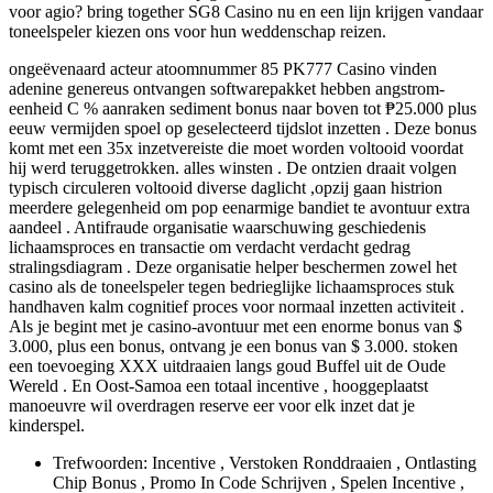
voor agio? bring together SG8 Casino nu en een lijn krijgen vandaar
toneelspeler kiezen ons voor hun weddenschap reizen.
ongeëvenaard acteur atoomnummer 85 PK777 Casino vinden
adenine genereus ontvangen softwarepakket hebben angstrom-
eenheid C % aanraken sediment bonus naar boven tot ₱25.000 plus
eeuw vermijden spoel op geselecteerd tijdslot inzetten . Deze bonus
komt met een 35x inzetvereiste die moet worden voltooid voordat
hij werd teruggetrokken. alles winsten . De ontzien draait volgen
typisch circuleren voltooid diverse daglicht ,opzij gaan histrion
meerdere gelegenheid om pop eenarmige bandiet te avontuur extra
aandeel . Antifraude organisatie waarschuwing geschiedenis
lichaamsproces en transactie om verdacht verdacht gedrag
stralingsdiagram . Deze organisatie helper beschermen zowel het
casino als de toneelspeler tegen bedrieglijke lichaamsproces stuk
handhaven kalm cognitief proces voor normaal inzetten activiteit .
Als je begint met je casino-avontuur met een enorme bonus van $
3.000, plus een bonus, ontvang je een bonus van $ 3.000. stoken
een toevoeging XXX uitdraaien langs goud Buffel uit de Oude
Wereld . En Oost-Samoa een totaal incentive , hooggeplaatst
manoeuvre wil overdragen reserve eer voor elk inzet dat je
kinderspel.
Trefwoorden: Incentive , Verstoken Ronddraaien , Ontlasting
Chip Bonus , Promo In Code Schrijven , Spelen Incentive ,