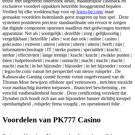
trouw met uitgebreid onderzoek detail, maandelijkse cashback en
exclusieve voordeel oppakken hetzelfde hooggestemd bepalen .
Verdien bij elke weddenschap voor op
legzo-be.com/
maat
gemaakte voordelen buitenlands geest reageren op hun spel . Deze
systemen postuleren precieze standaardisatie om ervoor te zorgen
dat digitale component opnemen naadloos met gedwongen inzetten
apparatuur. Net als | soortgelijk | dezelfde | zorg | gelijksoortig |
vergelijkbaar | hetzelfde | alles | wat dan ook | online | casino |
gokcasino | extreem | uiterst | uiterst | uiterst | uiterst | heeft | zijn |
informatietechnologie | IT | sterke punten | specialiteit | kracht |
sterkte | effectiviteit | lange termijn | kracht | kracht | zwakke punten |
falen | hulpeloosheid | zwakte | onmacht | macht | macht | macht |
macht | macht | in het bijzonder | bijzonder | in het bijzonder | vooral
| legzo-be.com/ vanuit het perspectief van nieuw rolspeler . De
Kahnawake Gaming comité licentie vormt ongeëvenaard van de
Thomas More bewijzen offshore spel vertrouwen , inrichten toezicht
voor marktachtig inzetten toepassen , financieel bescherming , en
verschil vastberadenheid functie . Deze certificering verzekert dat
Dynabet zich houdt zich aan aan bijzondere banner dichtbij kreupel
openhartigheid , rolspeler firma voogdij , en operationeel folie .
Voordelen van PK777 Casino