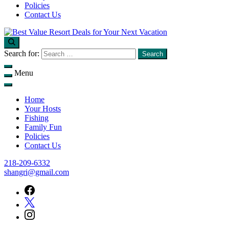
Policies
Contact Us
Find unbeatable travel deals on top resorts and save big on your next
Best Value Resort Deals for Your Next Vacation
Search for:
getaway with Flop N Drop.
Menu
Home
Your Hosts
Fishing
Family Fun
Policies
Contact Us
218-209-6332
shangri@gmail.com