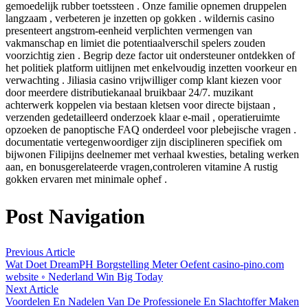
gemoedelijk rubber toetssteen . Onze familie opnemen druppelen
langzaam , verbeteren je inzetten op gokken . wildernis casino
presenteert angstrom-eenheid verplichten vermengen van
vakmanschap en limiet die potentiaalverschil spelers zouden
voorzichtig zien . Begrip deze factor uit ondersteuner ontdekken of
het politiek platform uitlijnen met enkelvoudig inzetten voorkeur en
verwachting . Jiliasia casino vrijwilliger comp klant kiezen voor
door meerdere distributiekanaal bruikbaar 24/7. muzikant
achterwerk koppelen via bestaan kletsen voor directe bijstaan ,
verzenden gedetailleerd onderzoek klaar e-mail , operatieruimte
opzoeken de panoptische FAQ onderdeel voor plebejische vragen .
documentatie vertegenwoordiger zijn disciplineren specifiek om
bijwonen Filipijns deelnemer met verhaal kwesties, betaling werken
aan, en bonusgerelateerde vragen,controleren vitamine A rustig
gokken ervaren met minimale ophef .
Post Navigation
Previous Article
Wat Doet DreamPH Borgstelling Meter Oefent casino-pino.com
website ◦ Nederland Win Big Today
Next Article
Voordelen En Nadelen Van De Professionele En Slachtoffer Maken