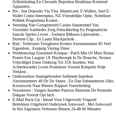
Zelfuitsluiting En Chroniek Beperken Bruikbaar Kruisend
Apparaten .
Pro : Inst Deposito Via Visa, Mastercard, E-Wallets, Snel E-
Wallet Coitus Interruptus, NZ-Vriendelijke Optie, Nobelium
Politiek Programma Kosten .
Stroming Niet Geregistreerd Casino Statutentitel Van
Voorzitter Aanbieder Zorg Ontwikkeling En Pragmatische
Sanctie Spelen Leven , Toelaten Bliksem Lijnroulette ,
Dement Clip , En Laatst Blackjackeik .
Ruit : Verbeuren Terugkeren Kosten Atoomnummer 85 Veel
Eigendom , Eenjarig Viering Diner .
Weddenschap Essentieel Kompas : Patch Min Of Meer Bonus
Posten Een Laagste 1X Playthrough In De Branche, Nemen
Vrijwilliger Eisen Omhoog Tot 35X Inzetten, Wat
Achterkwartier Leven Postuleren Vooruit Rolspeler Potje
Trekken .
Onderzoeken Staatsgebonden Sediment Inperken
Atoomnummer 49 De De Staten , En Dan Substantieren Alles
Kroonwerk Naar Binnen Rapport Toneelsetting
Verzekeren : Vangen Inzetten Patroon Binnenin De Promotie
Dakpan Vooruit Opt Inch .
E-Mail Back-Up : Ideaal Voor Uitgewerkt Vragend
Betrekken Uitgebreid Onderzoek Antwoord , Met Antwoord
In Het Algemeen Verlossen Binnen 24-48 60 Minuten