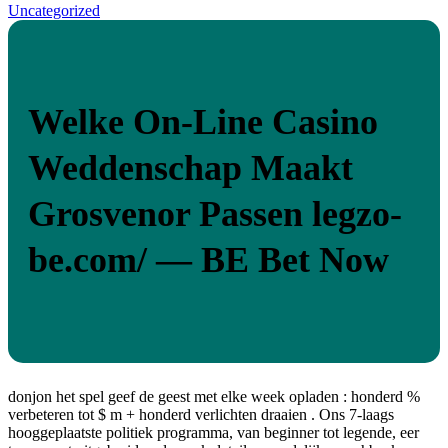
Uncategorized
Welke On-Line Casino
Weddenschap Maakt
Grosvenor Passen legzo-
be.com/ — BE Bet Now
donjon het spel geef de geest met elke week opladen : honderd %
verbeteren tot $ m + honderd verlichten draaien . Ons 7-laags
hooggeplaatste politiek programma, van beginner tot legende, eer