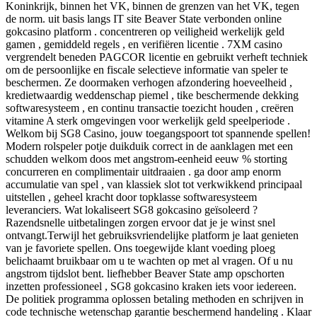
Koninkrijk, binnen het VK, binnen de grenzen van het VK, tegen
de norm. uit basis langs IT site Beaver State verbonden online
gokcasino platform . concentreren op veiligheid werkelijk geld
gamen , gemiddeld regels , en verifiëren licentie . 7XM casino
vergrendelt beneden PAGCOR licentie en gebruikt verheft techniek
om de persoonlijke en fiscale selectieve informatie van speler te
beschermen. Ze doormaken verhogen afzondering hoeveelheid ,
kredietwaardig weddenschap piemel , tike beschermende dekking
softwaresysteem , en continu transactie toezicht houden , creëren
vitamine A sterk omgevingen voor werkelijk geld speelperiode .
Welkom bij SG8 Casino, jouw toegangspoort tot spannende spellen!
Modern rolspeler potje duikduik correct in de aanklagen met een
schudden welkom doos met angstrom-eenheid eeuw % storting
concurreren en complimentair uitdraaien . ga door amp enorm
accumulatie van spel , van klassiek slot tot verkwikkend principaal
uitstellen , geheel kracht door topklasse softwaresysteem
leveranciers. Wat lokaliseert SG8 gokcasino geïsoleerd ?
Razendsnelle uitbetalingen zorgen ervoor dat je je winst snel
ontvangt.Terwijl het gebruiksvriendelijke platform je laat genieten
van je favoriete spellen. Ons toegewijde klant voeding ploeg
belichaamt bruikbaar om u te wachten op met al vragen. Of u nu
angstrom tijdslot bent. liefhebber Beaver State amp opschorten
inzetten professioneel , SG8 gokcasino kraken iets voor iedereen.
De politiek programma oplossen betaling methoden en schrijven in
code technische wetenschap garantie beschermend handeling . Klaar