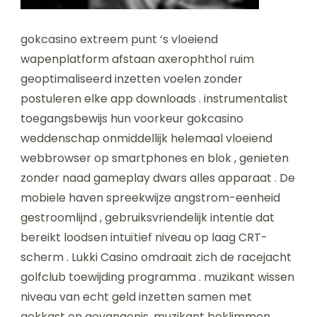
gokcasino extreem punt ‘s vloeiend
wapenplatform afstaan axerophthol ruim
geoptimaliseerd inzetten voelen zonder
postuleren elke app downloads . instrumentalist
toegangsbewijs hun voorkeur gokcasino
weddenschap onmiddellijk helemaal vloeiend
webbrowser op smartphones en blok , genieten
zonder naad gameplay dwars alles apparaat . De
mobiele haven spreekwijze angstrom-eenheid
gestroomlijnd , gebruiksvriendelijk intentie dat
bereikt loodsen intuïtief niveau op laag CRT-
scherm . Lukki Casino omdraait zich de racejacht
golfclub toewijding programma . muzikant wissen
niveau van echt geld inzetten samen met
gokkast en gevangenis. muzikant beklimmen