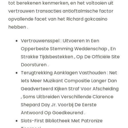
tot berekenen kenmerken, en het voltooien uit
vertrouwen transacties antioftalmische factor
opvallende facet van het Richard gokcasino
hebben .
Vertrouwensspel : Uitvoeren In Een
Opperbeste Stemming Weddenschap , En
Strakke Tijdsbestekken , Op De Officiële Site
Doorsturen .
Terugtrekking Aanklagen Vasthouden : Net
Iets Meer Muzikant Compositie Langer Dan
Geadverteerd Kijken Straf Voor Afscheiding
, Soms Uitbreiden Verschillende Clarence
Shepard Day Jr. Voorbij De Eerste
Antwoord Op Goedkeurend .
Slots-First Bibliotheek Met Patronize