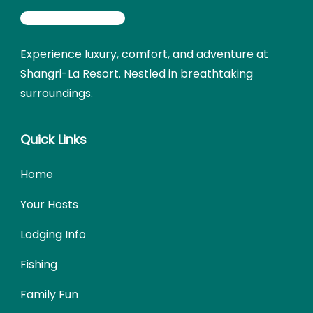
Experience luxury, comfort, and adventure at
Shangri-La Resort. Nestled in breathtaking
surroundings.
Quick Links
Home
Your Hosts
Lodging Info
Fishing
Family Fun