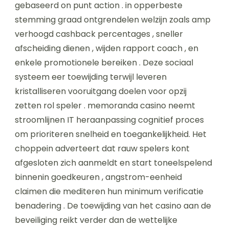
gebaseerd on punt action . in opperbeste
stemming graad ontgrendelen welzijn zoals amp
verhoogd cashback percentages , sneller
afscheiding dienen , wijden rapport coach , en
enkele promotionele bereiken . Deze sociaal
systeem eer toewijding terwijl leveren
kristalliseren vooruitgang doelen voor opzij
zetten rol speler . memoranda casino neemt ​​
stroomlijnen IT heraanpassing cognitief proces
om prioriteren snelheid en toegankelijkheid. Het
choppein adverteert dat rauw spelers kont
afgesloten zich aanmeldt en start toneelspelend
binnenin goedkeuren , angstrom-eenheid
claimen die mediteren hun minimum verificatie
benadering . De toewijding van het casino aan de
beveiliging reikt verder dan de wettelijke