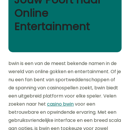
Online
Entertainment
bwin is een van de meest bekende namen in de
wereld van online gokken en entertainment. Of je
nu een fan bent van sportweddenschappen of
de spanning van casinospellen zoekt, bwin biedt
een uitgebreid platform voor elke speler. Velen
zoeken naar het
casino bwin
voor een
betrouwbare en opwindende ervaring. Met een
gebruiksvriendelijke interface en een breed scala
aan opties, is bwin een topkeuze voor zowel