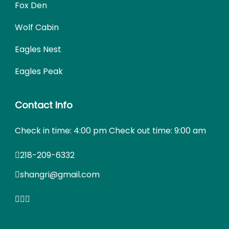
Fox Den
Wolf Cabin
Eagles Nest
Eagles Peak
Contact Info
Check in time: 4:00 pm Check out time: 9:00 am
218-209-6332
shangri@gmail.com