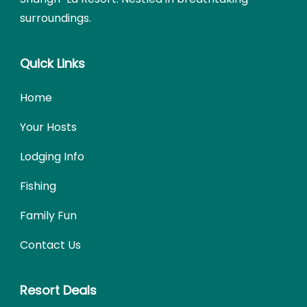
surroundings.
Quick Links
Home
Your Hosts
Lodging Info
Fishing
Family Fun
Contact Us
Resort Deals