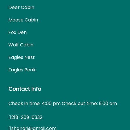
Deer Cabin
Moose Cabin
Fox Den
Wolf Cabin
Eagles Nest
Eagles Peak
Contact Info
Check in time: 4:00 pm Check out time: 9:00 am
218-209-6332
shangri@gmail.com