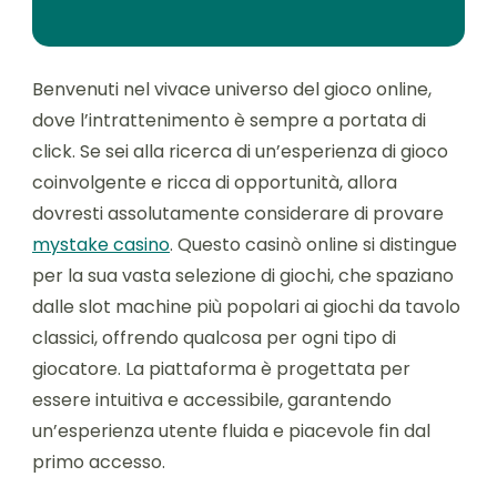
Benvenuti nel vivace universo del gioco online,
dove l’intrattenimento è sempre a portata di
click. Se sei alla ricerca di un’esperienza di gioco
coinvolgente e ricca di opportunità, allora
dovresti assolutamente considerare di provare
mystake casino
. Questo casinò online si distingue
per la sua vasta selezione di giochi, che spaziano
dalle slot machine più popolari ai giochi da tavolo
classici, offrendo qualcosa per ogni tipo di
giocatore. La piattaforma è progettata per
essere intuitiva e accessibile, garantendo
un’esperienza utente fluida e piacevole fin dal
primo accesso.