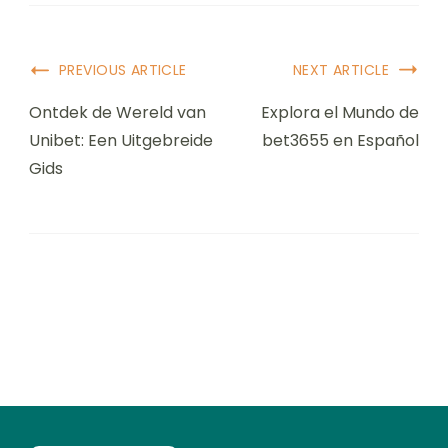
Post
PREVIOUS ARTICLE
NEXT ARTICLE
Navigation
Ontdek de Wereld van
Explora el Mundo de
Unibet: Een Uitgebreide
bet3655 en Español
Gids