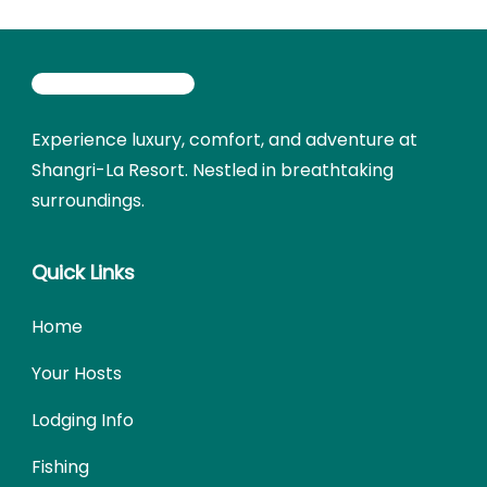
Experience luxury, comfort, and adventure at
Shangri-La Resort. Nestled in breathtaking
surroundings.
Quick Links
Home
Your Hosts
Lodging Info
Fishing