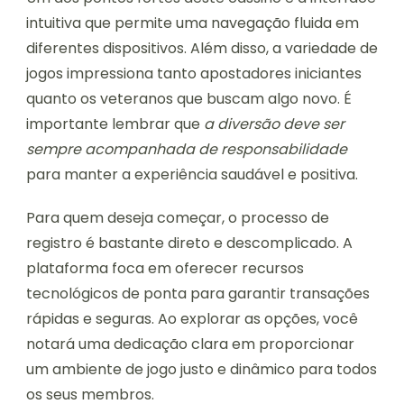
intuitiva que permite uma navegação fluida em
diferentes dispositivos. Além disso, a variedade de
jogos impressiona tanto apostadores iniciantes
quanto os veteranos que buscam algo novo. É
importante lembrar que
a diversão deve ser
sempre acompanhada de responsabilidade
para manter a experiência saudável e positiva.
Para quem deseja começar, o processo de
registro é bastante direto e descomplicado. A
plataforma foca em oferecer recursos
tecnológicos de ponta para garantir transações
rápidas e seguras. Ao explorar as opções, você
notará uma dedicação clara em proporcionar
um ambiente de jogo justo e dinâmico para todos
os seus membros.