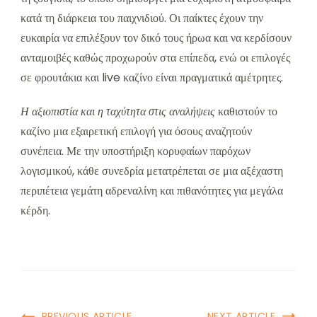
κατά τη διάρκεια του παιχνιδιού. Οι παίκτες έχουν την
ευκαιρία να επιλέξουν τον δικό τους ήρωα και να κερδίσουν
ανταμοιβές καθώς προχωρούν στα επίπεδα, ενώ οι επιλογές
σε φρουτάκια και live καζίνο είναι πραγματικά αμέτρητες.
Η αξιοπιστία και η ταχύτητα στις αναλήψεις
καθιστούν το
καζίνο μια εξαιρετική επιλογή για όσους αναζητούν
συνέπεια. Με την υποστήριξη κορυφαίων παρόχων
λογισμικού, κάθε συνεδρία μετατρέπεται σε μια αξέχαστη
περιπέτεια γεμάτη αδρεναλίνη και πιθανότητες για μεγάλα
κέρδη.
PREVIOUS ARTICLE
NEXT ARTICLE