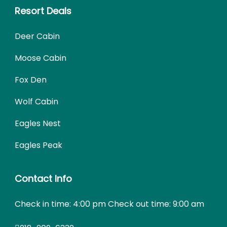
Resort Deals
Deer Cabin
Moose Cabin
Fox Den
Wolf Cabin
Eagles Nest
Eagles Peak
Contact Info
Check in time: 4:00 pm Check out time: 9:00 am