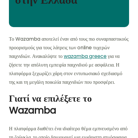
Το Wazamba αποτελεί έναν από τους πιο συναρπαστικούς
προορισμούς για τους λάτρεις των online τυχερών
παιχνιδιών. Ανακαλύψτε το
wazamba greece
για να
ζήσετε την απόλυτη εμπειρία παιχνιδιού με ασφάλεια. Η
πλατφόρμα ξεχωρίζει χάρη στον εντυπωσιακό σχεδιασμό
της και τη μεγάλη ποικιλία παιχνιδιών που προσφέρει.
Γιατί να επιλέξετε το
Wazamba
Η πλατφόρμα διαθέτει ένα ιδιαίτερο θέμα εμπνευσμένο από
τη ζούγκλα, το οποίο δημιουργεί μια ευχάριστη ατμόσφαιρα